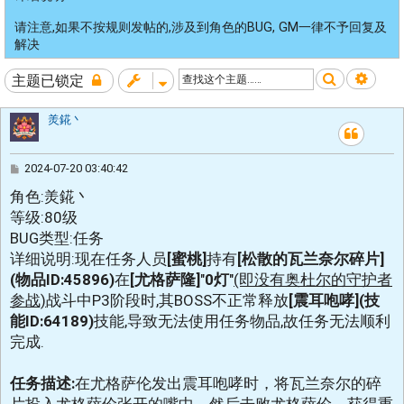
请注意,如果不按规则发帖的,涉及到角色的BUG, GM一律不予回复及
解决
搜索
高级
主题已锁定
羙錵丶
帖
2024-07-20 03:40:42
子
角色:羙錵丶
等级:80级
BUG类型:任务
详细说明:现在任务人员
[蜜桃]
持有
[松散的瓦兰奈尔碎片]
(物品ID:45896)
在
[尤格萨隆]
"
0灯
"
(即没有奥杜尔的守护者
参战)
战斗中P3阶段时,其BOSS不正常释放
[震耳咆哮](技
能ID:64189)
技能,导致无法使用任务物品,故任务无法顺利
完成.
任务描述:
在尤格萨伦发出震耳咆哮时，将瓦兰奈尔的碎
片投入尤格萨伦张开的嘴中，然后击败尤格萨伦，获得重