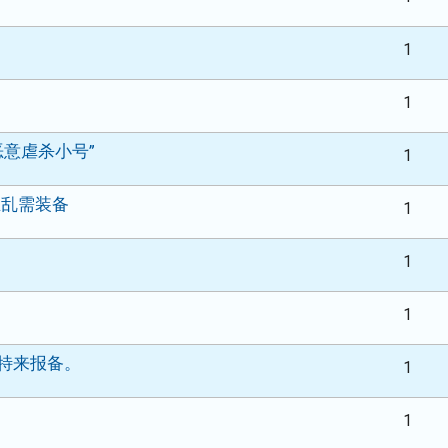
1
1
“恶意虐杀小号”
1
业乱需装备
1
1
1
。特来报备。
1
1