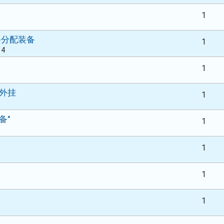
1
备分配装备
1
14
1
天外挂
1
备"
1
1
1
1