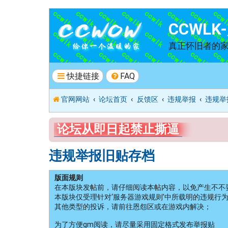
CCWL
真正怀旧者的
快捷链接
FAQ
官网网站
论坛首页
反馈区
违规举报
违规举
论坛从即日起禁止撕逼
违规举报旧贴存档
版面规则
在本版块发帖前，请仔细阅读本帖内容，以免产生不不
本版块仅受理针对‘服务器游戏规则’中所载明的违规行
其他类型的投诉，请前往恩怨区或在游戏内解决；
为了方便gm阅读，请尽量采用固定格式发布举报贴