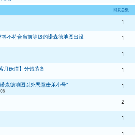
回复总数
1
森林等不符合当前等级的诺森德地图出没
1
1
【紫月妖瞳】分错装备
1
，“诺森德地图以外恶意击杀小号”
1
:06
2
1
1