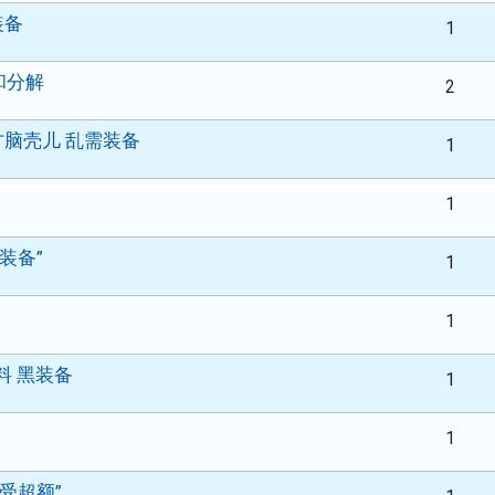
装备
1
和分解
2
方脑壳儿 乱需装备
1
1
装备”
1
1
料 黑装备
1
1
赠受超额”