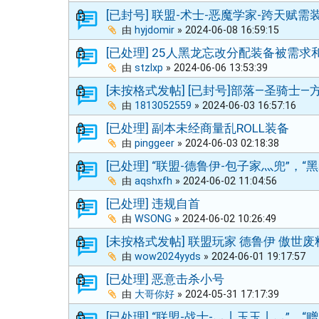
[已封号] 联盟-术士-恶魔学家-跨天赋需
由
hyjdomir
»
2024-06-08 16:59:15
[已处理] 25人黑龙忘改分配装备被需求
由
stzlxp
»
2024-06-06 13:53:39
[未按格式发帖] [已封号]部落—圣骑士—
由
1813052559
»
2024-06-03 16:57:16
[已处理] 副本未经商量乱ROLL装备
由
pinggeer
»
2024-06-03 02:18:38
[已处理] “联盟-德鲁伊-包子家灬兜”，“黑
由
aqshxfh
»
2024-06-02 11:04:56
[已处理] 违规自首
由
WSONG
»
2024-06-02 10:26:49
[未按格式发帖] 联盟玩家 德鲁伊 傲世废
由
wow2024yyds
»
2024-06-01 19:17:57
[已处理] 恶意击杀小号
由
大哥你好
»
2024-05-31 17:17:39
[已处理] “联盟-战士-灬丨玉玉丨灬”，“