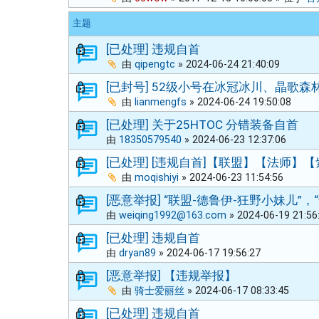
主题
[已处理] 违规自首
由
qipengtc
»
2024-06-24 21:40:09
[已封号] 52级小号在冰冠冰川、晶歌
由
lianmengfs
»
2024-06-24 19:50:08
[已处理] 关于25HTOC 分错装备自首
由
18350579540
»
2024-06-23 12:37:06
[已处理] [违规自首]【联盟】【法师】
由
moqishiyi
»
2024-06-23 11:54:56
[恶意举报] “联盟-德鲁伊-狂野小妹儿”
由
weiqing1992@163.com
»
2024-06-19 21:56
[已处理] 违规自首
由
dryan89
»
2024-06-17 19:56:27
[恶意举报] 【违规举报】
由
骑士爱丽丝
»
2024-06-17 08:33:45
[已处理] 违规自首