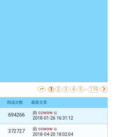
1
2
3
4
5
119
分页：
1
/
119
下一页
…
阅读次数
最新文章
由
ccwow
694266
2018-01-26 16:31:12
由
ccwow
372727
2018-04-20 18:02:04