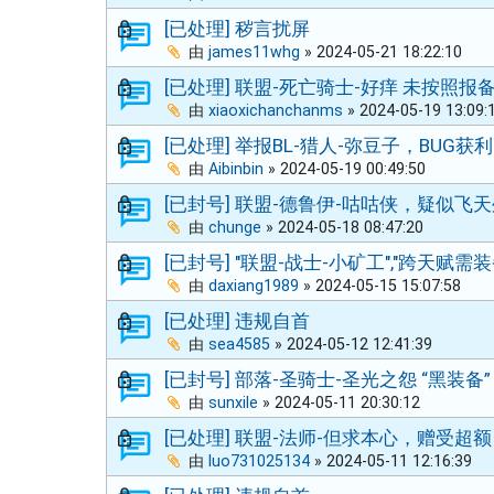
[已处理] 秽言扰屏
由
james11whg
»
2024-05-21 18:22:10
[已处理] 联盟-死亡骑士-好痒 未按照报
由
xiaoxichanchanms
»
2024-05-19 13:09:
[已处理] 举报BL-猎人-弥豆子，BUG获利
由
Aibinbin
»
2024-05-19 00:49:50
[已封号] 联盟-德鲁伊-咕咕侠，疑似飞
由
chunge
»
2024-05-18 08:47:20
[已封号] "联盟-战士-小矿工","跨天赋需装
由
daxiang1989
»
2024-05-15 15:07:58
[已处理] 违规自首
由
sea4585
»
2024-05-12 12:41:39
[已封号] 部落-圣骑士-圣光之怨 “黑装备”
由
sunxile
»
2024-05-11 20:30:12
[已处理] 联盟-法师-但求本心，赠受超额
由
luo731025134
»
2024-05-11 12:16:39