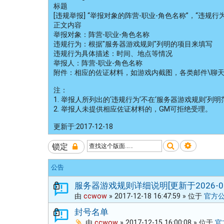
标题
[违规举报] “举报对象的阵营-职业-角色名称”，“违规行为
正文内容
举报对象：阵营-职业-角色名称
违规行为：根据"服务器游戏规则"列明的项目来填写
违规行为具体描述：时间、地点等情况
举报人：阵营-职业-角色名称
附件：相应的佐证材料，如游戏内截图，各类邮件\聊
注：
1. 举报人所列出的‘违规行为’不在‘服务器游戏规则’列
2. 举报人未提供相应佐证材料的，GM可拒绝受理。
更新于:2017-12-18
搜索
高级搜
锁定
公告
服务器游戏规则详细说明[更新于2026-04
由
ccwow
»
2017-12-18 16:47:59
» 位于
官方
封号名单
由
ccwow
»
2017-12-15 16:00:08
» 位于
官