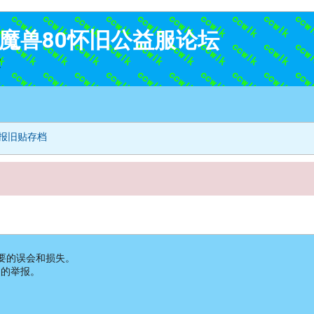
K-魔兽80怀旧公益服论坛
家
报旧贴存档
要的误会和损失。
为的举报。