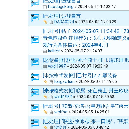
[已处理] 违规自首
由
haodagekeng
»
2024-05-11 12:02:47
[已处理] 违规自首
由
DADA0224
»
2024-05-08 17:08:29
[已封号] 帖子 2024-05-07 11:34:4
青色瞪眼鱼 违规行为：3.4. 未明确定
规行为具体描述：2024年4月1
由
kelltor
»
2024-05-07 21:24:07
[恶意举报] 联盟-死亡骑士-卅玉玲珑卅 
由
wxdl1987
»
2024-05-07 19:03:48
[未按格式发帖] [已封号]2.2. 黑装备
由
longaotian
»
2024-05-07 11:19:06
[未按格式发帖] 联盟-死亡骑士-卅玉玲珑
由
wxdl1987
»
2024-05-07 15:29:58
[已封号] "联盟-萨满-吾皇万睡吾皇","跨
由
wolfnc
»
2024-05-05 14:25:01
[已处理] “联盟-牧师-要来一口吗”，“黑装
由
泠泠月
»
2024-05-05 00:48:42