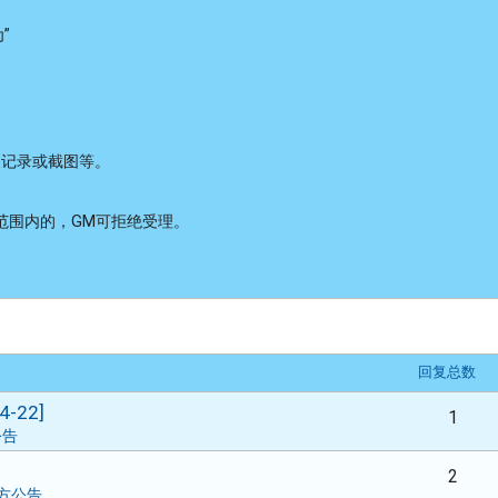
”
天记录或截图等。
明范围内的，GM可拒绝受理。
索
回复总数
-22]
1
公告
2
方公告