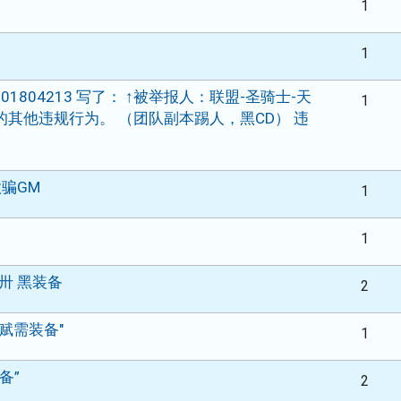
1
1
2 17301804213 写了： ↑被举报人：联盟-圣骑士-天
1
义的其他违规行为。 （团队副本踢人，黑CD） 违
欺骗GM
1
1
卅 黑装备
2
天赋需装备"
1
备”
2