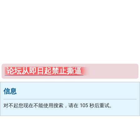
论坛从即日起禁止撕逼
信息
对不起您现在不能使用搜索，请在 105 秒后重试。